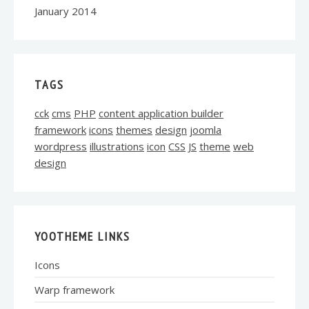
January 2014
TAGS
cck
cms
PHP
content application builder
framework
icons
themes
design
joomla
wordpress
illustrations
icon
CSS
JS
theme
web
design
YOOTHEME LINKS
Icons
Warp framework